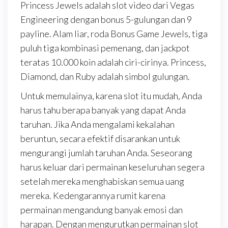
Princess Jewels adalah slot video dari Vegas
Engineering dengan bonus 5-gulungan dan 9
payline. Alam liar, roda Bonus Game Jewels, tiga
puluh tiga kombinasi pemenang, dan jackpot
teratas 10.000 koin adalah ciri-cirinya. Princess,
Diamond, dan Ruby adalah simbol gulungan.
Untuk memulainya, karena slot itu mudah, Anda
harus tahu berapa banyak yang dapat Anda
taruhan. Jika Anda mengalami kekalahan
beruntun, secara efektif disarankan untuk
mengurangi jumlah taruhan Anda. Seseorang
harus keluar dari permainan keseluruhan segera
setelah mereka menghabiskan semua uang
mereka. Kedengarannya rumit karena
permainan mengandung banyak emosi dan
harapan. Dengan mengurutkan permainan slot