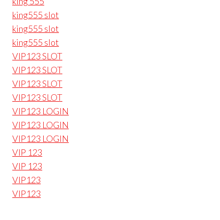
king 555
king555 slot
king555 slot
king555 slot
VIP123 SLOT
VIP123 SLOT
VIP123 SLOT
VIP123 SLOT
VIP123 LOGIN
VIP123 LOGIN
VIP123 LOGIN
VIP 123
VIP 123
VIP123
VIP123