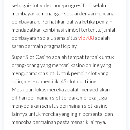
sebagai slot video non-progresif. Ini selalu
membayar kemenangan sesuai dengan rencana
pembayaran. Perhatikan bahwa ketika pemain
mendapatkan kombinasi simbol tertentu, jumlah
pembayaran selalu sama.situs
vip788
adalah
saran bermain pragmatic play
Super Slot Casino adalah tempat terbaik untuk
orang-orang yang mencari kasino online yang
mengutamakan slot. Untuk pemain slot yang
rajin, mereka memiliki 45 slot multiline.
Meskipun fokus mereka adalah menyediakan
pilihan permainan slot terbaik, mereka juga
menyediakan seratus permainan slot kasino
lainnya untuk mereka yang ingin bersantai dan
mencoba permainan pesta menarik lainnya.