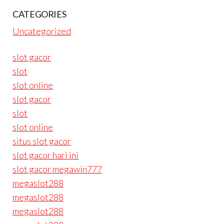
CATEGORIES
Uncategorized
slot gacor
slot
slot online
slot gacor
slot
slot online
situs slot gacor
slot gacor hari ini
slot gacor megawin777
megaslot288
megaslot288
megaslot288