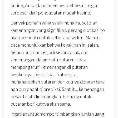
online, Anda dapat memperoleh keuntungan
terbesar dari pendapatan mudah kasino.
Banyak pemain yang salah mengira, setelah
kemenangan yang signifikan, perang slot kasino
akan berhenti untuk beberapa waktu. Namun,
data menunjukkan bahwa keyakinan ini salah.
Semua putaran terjadi secara acak, dan
kemenangan dalam satu putaran tidak
mempengaruhi kemenangan di putaran
berikutnya. terdiri dari kata-kata,
mengharapkan putaran berikutnya dengan cara
apa pun dapat diprediksi. Saat itu, kemenangan
besar telah dimenangkan. Peluang untuk
putaran berikutnya akan sama.
Ingatlah untuk mempertimbangkan jumlah uang