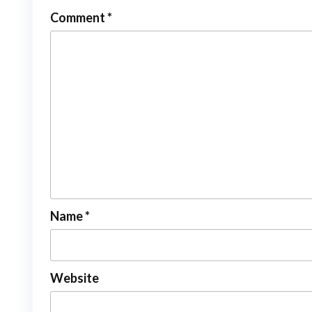
Comment
*
Name
*
Website