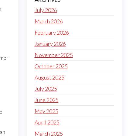
a
July 2026
March 2026
February 2026
January 2026
November 2025
omor
October 2025
August 2025
July 2025
June 2025
May 2025
re
April 2025
kan
March 2025