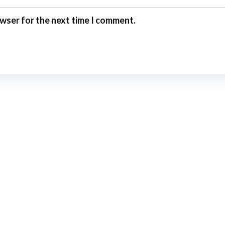
owser for the next time I comment.