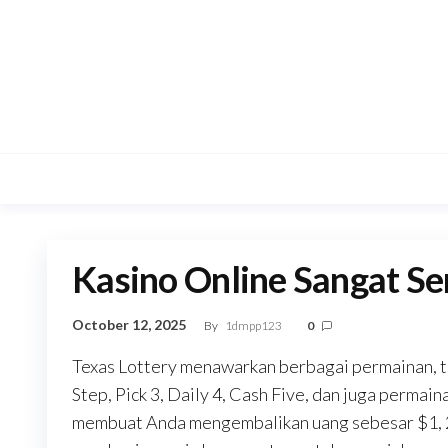
Skip
to
the
content
Kasino Online Sangat Se
October 12, 2025
By
1dmpp123
0
Texas Lottery menawarkan berbagai permainan, t
Step, Pick 3, Daily 4, Cash Five, dan juga permain
membuat Anda mengembalikan uang sebesar $1, 2, 