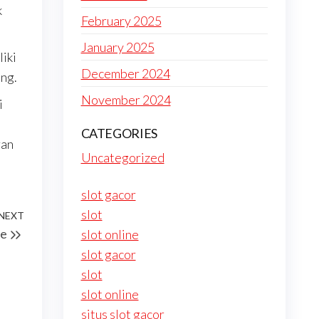
k
February 2025
January 2025
iki
December 2024
ng.
November 2024
i
CATEGORIES
ran
Uncategorized
slot gacor
slot
NEXT
Next
ne
slot online
Post
slot gacor
slot
slot online
situs slot gacor