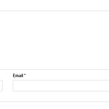
Email
*