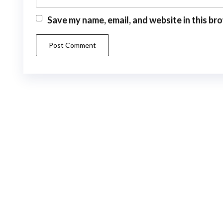
Save my name, email, and website in this br