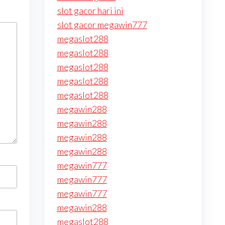
slot gacor hari ini
slot gacor megawin777
megaslot288
megaslot288
megaslot288
megaslot288
megaslot288
megawin288
megawin288
megawin288
megawin288
megawin777
megawin777
megawin777
megawin288
megaslot288