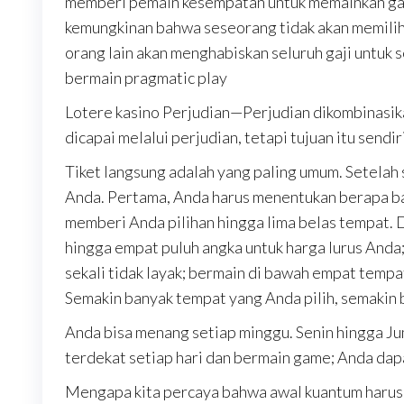
memberi pemain kesempatan untuk memainkan ga
kemungkinan bahwa seseorang tidak akan memilih
orang lain akan menghabiskan seluruh gaji untuk 
bermain pragmatic play
Lotere kasino Perjudian—Perjudian dikombinasika
dicapai melalui perjudian, tetapi tujuan itu sen
Tiket langsung adalah yang paling umum. Setela
Anda. Pertama, Anda harus menentukan berapa ba
memberi Anda pilihan hingga lima belas tempat. 
hingga empat puluh angka untuk harga lurus And
sekali tidak layak; bermain di bawah empat tempat
Semakin banyak tempat yang Anda pilih, semakin
Anda bisa menang setiap minggu. Senin hingga Ju
terdekat setiap hari dan bermain game; Anda dapa
Mengapa kita percaya bahwa awal kuantum harus 