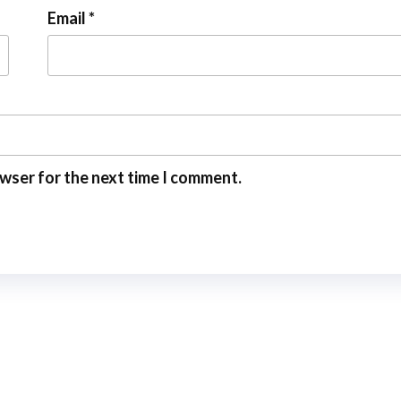
Email
*
owser for the next time I comment.