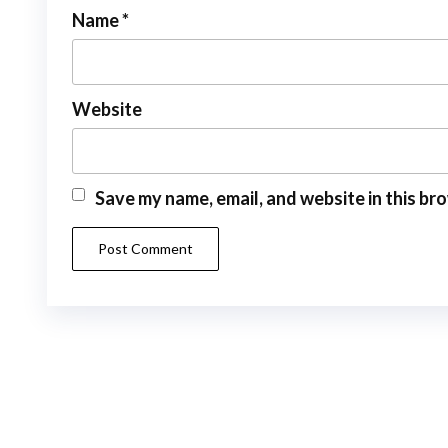
Name
*
Website
Save my name, email, and website in this br