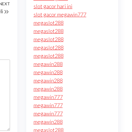
NEXT
Next
slot gacor hari ini
li
Post
slot gacor megawin777
megaslot288
megaslot288
megaslot288
megaslot288
megaslot288
megawin288
megawin288
megawin288
megawin288
megawin777
megawin777
megawin777
megawin288
megaslot288