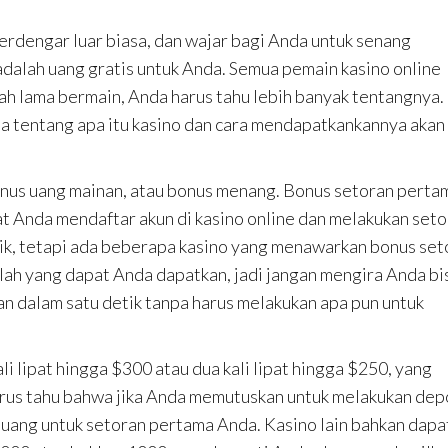
 terdengar luar biasa, dan wajar bagi Anda untuk senang
adalah uang gratis untuk Anda. Semua pemain kasino online
udah lama bermain, Anda harus tahu lebih banyak tentangnya.
a tentang apa itu kasino dan cara mendapatkankannya akan
onus uang mainan, atau bonus menang. Bonus setoran perta
at Anda mendaftar akun di kasino online dan melakukan set
ik, tetapi ada beberapa kasino yang menawarkan bonus set
ah yang dapat Anda dapatkan, jadi jangan mengira Anda bi
 dalam satu detik tanpa harus melakukan apa pun untuk
 lipat hingga $300 atau dua kali lipat hingga $250, yang
arus tahu bahwa jika Anda memutuskan untuk melakukan dep
 uang untuk setoran pertama Anda. Kasino lain bahkan dapa