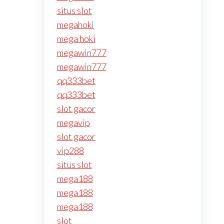
situs slot
megahoki
mega hoki
megawin777
megawin777
qq333bet
qq333bet
slot gacor
megavip
slot gacor
vip288
situs slot
mega188
mega188
mega188
slot